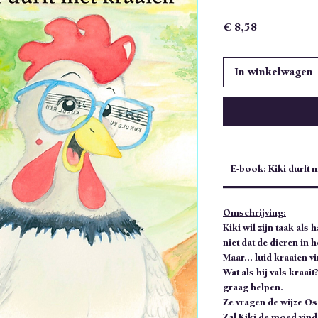
Prijs
€ 8,58
In winkelwagen
E-book: Kiki durft n
Omschrijving:
Kiki wil zijn taak als
niet dat de dieren in
Maar... luid kraaien vi
Wat als hij vals kraait
graag helpen.
Ze vragen de wijze Os
Zal Kiki de moed vin