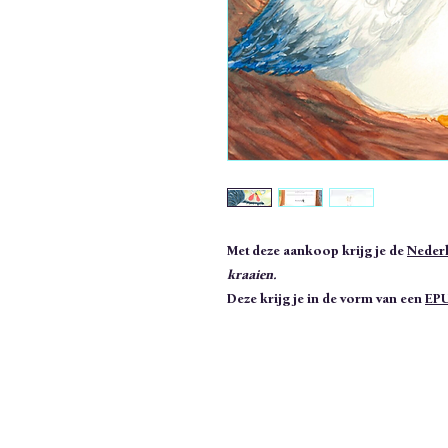
Met deze aankoop krijg je de
Neder
kraaien.
Deze krijg je in de vorm van een
EP
Heb je een Kindle of gebruik je de 
eenvoudig naar je account sturen.