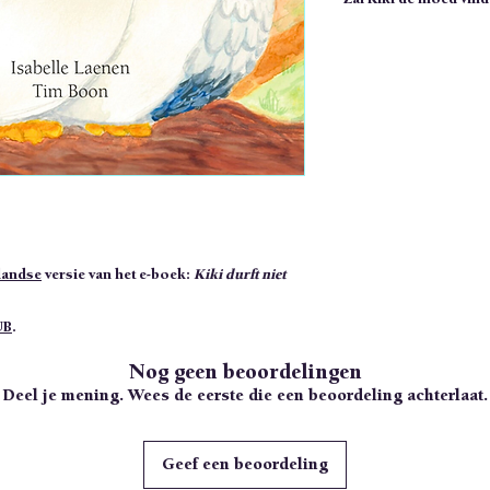
landse
versie van het e-boek:
Kiki durft niet
UB
.
Kindle-app? Via
deze link
kan je het bestand
Nog geen beoordelingen
Deel je mening. Wees de eerste die een beoordeling achterlaat.
Geef een beoordeling