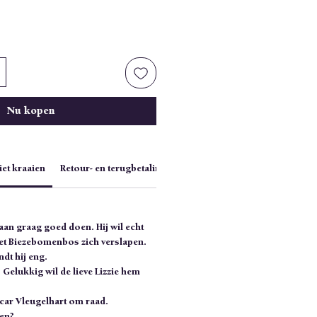
Nu kopen
iet kraaien
Retour- en terugbetalingsbeleid
 haan graag goed doen. Hij wil echt
 het Biezebomenbos zich verslapen.
ndt hij eng.
? Gelukkig wil de lieve Lizzie hem
car Vleugelhart om raad.
den?